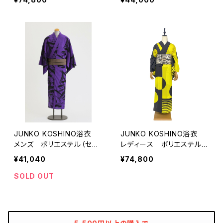
がり 琳№14 紫
がり 冴 №22紫
JUNKO KOSHINO浴衣
JUNKO KOSHINO浴衣
メンズ ポリエステル（セオ
レディース ポリエステル
α） 洗える 仕立上がり
（セオα） 洗える 仕立上
¥41,040
¥74,800
冴№22 紫
がり 琳№14 黄黒
SOLD OUT