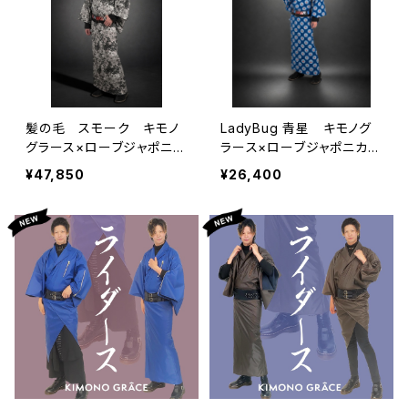
髪の毛 スモーク キモノ
LadyBug 青星 キモノグ
グラース×ローブジャポニカ
ラース×ローブジャポニカコ
コラボ浴衣 メンズ 麻10
ラボ浴衣 メンズ 綿10
¥47,850
¥26,400
0％
0％