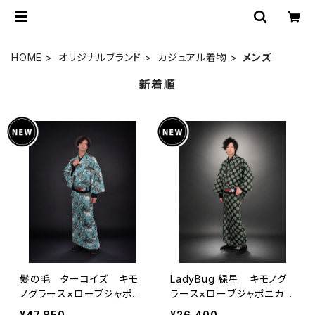
HOME
オリジナルブランド
カジュアル着物
メンズ
新着順
髪の毛 ターコイズ キモ
LadyBug 緑星 キモノグ
ノグラース×ローブジャポニ
ラース×ローブジャポニカコ
カコラボ浴衣 メンズ 麻1
ラボ浴衣 メンズ 綿10
¥47,850
¥26,400