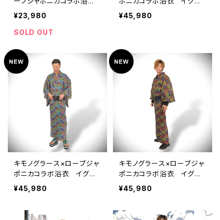
ーブジャポニカコラボ浴
ポニカコラボ浴衣 イグア
衣 厨二病 翠緑 メン
ナ マゼンタ メンズ 麻1
¥23,980
¥45,980
ズ 綿100％
00％
SOLD OUT
キモノグラース×ローブジャ
キモノグラース×ローブジャ
ポニカコラボ浴衣 イグア
ポニカコラボ浴衣 イグア
ナ スカイブルー メン
ナ ブラック メンズ 麻1
¥45,980
¥45,980
ズ 麻100％
00％