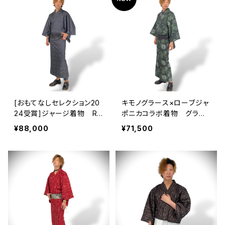
[おもてなしセレクション20
キモノグラース×ローブジャ
24受賞]ジャージ着物 RO
ポニカコラボ着物 グラン
BEJAPONICAコラボ 逢
ジ カーキグリーン メン
¥88,000
¥71,500
魔時〈dusk〉メンズ単衣
ズ単衣 ポリエステル10
0％