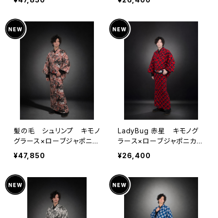
00％
0％
髪の毛 シュリンプ キモノ
LadyBug 赤星 キモノグ
グラース×ローブジャポニカ
ラース×ローブジャポニカコ
コラボ浴衣 メンズ 麻10
ラボ浴衣 メンズ 綿10
¥47,850
¥26,400
0％
0％