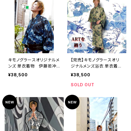
キモノグラースオリジナルメ
【完売】キモノグラースオリ
ンズ 単衣着物 伊藤若冲
ジナルメンズ浴衣 単衣着
池辺群虫図 ポリエステル
物 伊藤若冲池辺群虫図
¥38,500
¥38,500
（涼美人）呉須色
ポリエステル（涼美人）麹塵
色
SOLD OUT