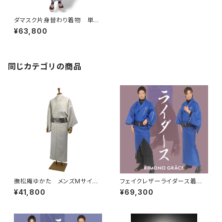
ダマスク片身替わり着物 単
衣 ラベンダー×サックス メン
¥63,800
ズ
同じカテゴリの商品
撫松庵ゆかた メンズMサイ
フェイクレザーライダース着物N
ズ 染付花 セオアルファ
eo KBlue メンズ
¥41,800
¥69,300