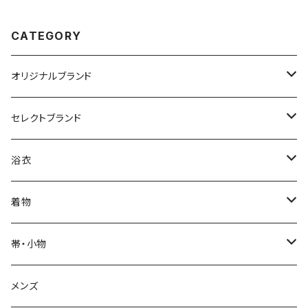
CATEGORY
オリジナルブランド
カジュアル着物
セレクトブランド
単衣
浴衣
IKS COLLECTION
浴衣
袷
レディース
帯
JUNKO KOSHINO
レディース浴衣
着物
メンズ
メンズ
名古屋帯
羽織・コート
撫松庵
メンズ浴衣
着物
帯・小物
半巾帯
羽織
単衣
草履・下駄
モダンアンテナ
球団承認カープ浴衣
羽織・コート
帯
メンズ