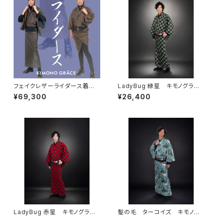
フェイクレザーライダース着物N
LadyBug 緑星 キモノグラー
eo moca メンズ
ス×ローブジャポニカコラボ浴
¥69,300
¥26,400
衣 メンズ 綿100％
LadyBug 赤星 キモノグラー
髪の毛 ターコイズ キモノグ