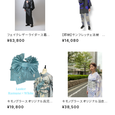
フェイクレザーライダース着
【即納】サンフレッチェ法被 球
物 メンズ単衣 マッドブラック
団公認グッズ やしまグループ
¥63,800
¥14,080
[少数生産]
オリジナル 男女兼用 ポリエ
ステル100％
キモノグラースオリジナル兵児
キモノグラースオリジナル浴衣
帯 Luster（ラスター）ラムネ×
単衣着物 La richesse ライラ
¥19,800
¥38,500
ホワイト ポリエステル100％
ック ポリエステル（涼美人）