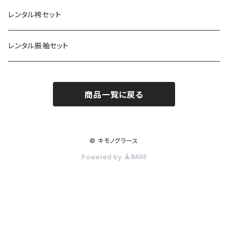
兵児帯
コート
袷
草履
羽織
名古屋帯
小物
ROBE JAPONICA
サンフレッチェ広島浴衣
小物
レンタル袴セット
角帯
メンズ
メンズ
雪駄
コート
半巾帯
帯揚
帯揚
KIMONOanne.コラボ
井原デニム
浴衣小物
草履・下駄
レンタル振袖セット
下駄
メンズ
兵児帯
半衿
半衿
草履
ツモリチサト
商品一覧に戻る
角帯
帯〆
帯〆
下駄
和風館
帯留
帯留
雪駄
© キモノグラース
Powered by
バッグ
バッグ
インナー
インナー
足袋
足袋