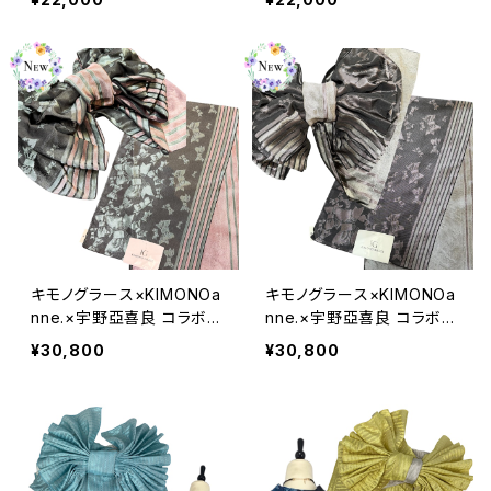
ル100％
テル100％
キモノグラース×KIMONOa
キモノグラース×KIMONOa
nne.×宇野亞喜良 コラボ兵
nne.×宇野亞喜良 コラボ兵
児帯 KIMONOanne.vol7
児帯 KIMONOanne.vol7
¥30,800
¥30,800
掲載 Ribbon and Girl グ
掲載 Ribbon and Girl パ
リーンミント
ープルピンク