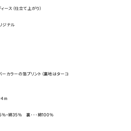
ィース（仕立て上がり）
リジナル
ルバーカラーの箔プリント（裏地はターコ
約４m
％・綿35％ 裏･･･綿100％