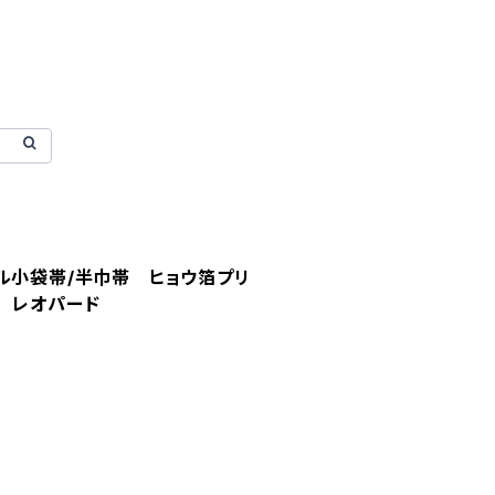
ル小袋帯/半巾帯 ヒョウ箔プリ
 レオパード
。