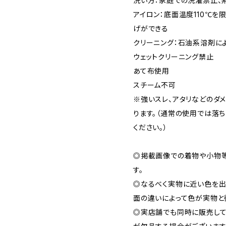
洗い方：家庭での洗濯禁止、
アイロン：底面温度110℃を
げができる
クリーニング：石油系溶剤に
ウェットクリーニング禁止
あて布使用
スチーム不可
※強いスレ、アタリなどのダ
ります。（通常の使用では落
ください。）
◎掲載画像での着物や小物
す。
◎なるべく実物に近い色を出
面の違いによって色が実物と
◎実店舗でも同時に販売して