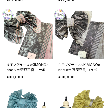
ル100％
テル100％
キモノグラース×KIMONOa
キモノグラース×KIMONOa
nne.×宇野亞喜良 コラボ兵
nne.×宇野亞喜良 コラボ兵
児帯 KIMONOanne.vol7
児帯 KIMONOanne.vol7
¥30,800
¥30,800
掲載 Ribbon and Girl グ
掲載 Ribbon and Girl パ
リーンミント
ープルピンク