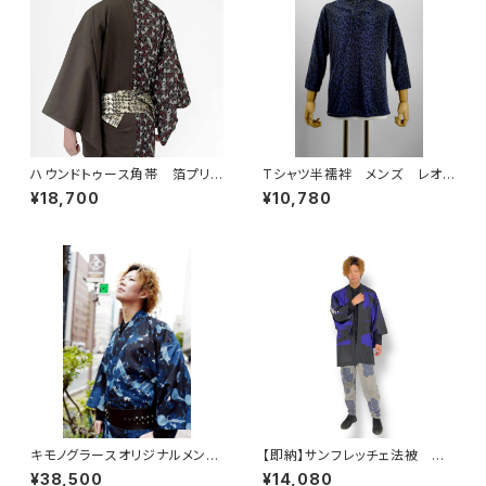
ハウンドトゥース角帯 箔プリン
Tシャツ半襦袢 メンズ レオパ
ト デニム ブラック
ード ブルー
¥18,700
¥10,780
キモノグラースオリジナルメンズ
【即納】サンフレッチェ法被 球
単衣着物 伊藤若冲池辺群虫
団公認グッズ やしまグループ
¥38,500
¥14,080