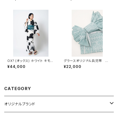
図 ポリエステル（涼美人）呉須
オリジナル 男女兼用 ポリエ
色
ステル100％
OX? (オックス) ホワイト キモノ
グラースオリジナル兵児帯 ア
グラースオリジナル浴衣 単衣着
イアンフェンス ターコイズ×プ
¥44,000
¥22,000
物 セオα ポリエステル100％
ラチナ ポリエステル100％
CATEGORY
オリジナルブランド