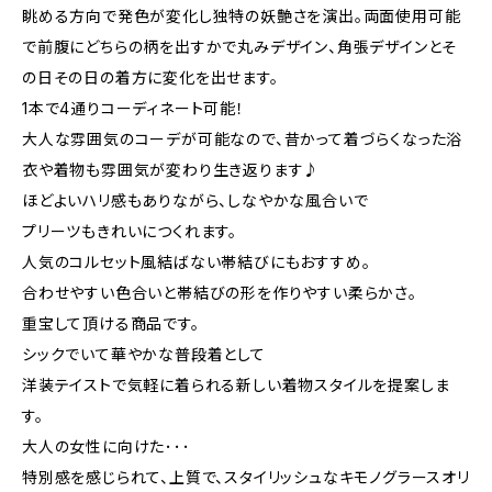
眺める方向で発色が変化し独特の妖艶さを演出。両面使用可能
で前腹にどちらの柄を出すかで丸みデザイン、角張デザインとそ
の日その日の着方に変化を出せます。
1本で4通りコーディネート可能！
大人な雰囲気のコーデが可能なので、昔かって着づらくなった浴
衣や着物も雰囲気が変わり生き返ります♪
ほどよいハリ感もありながら、しなやかな風合いで
プリーツもきれいにつくれます。
人気のコルセット風結ばない帯結びにもおすすめ。
合わせやすい色合いと帯結びの形を作りやすい柔らかさ。
重宝して頂ける商品です。
シックでいて華やかな普段着として
洋装テイストで気軽に着られる新しい着物スタイルを提案しま
す。
大人の女性に向けた･･･
特別感を感じられて、上質で、スタイリッシュなキモノグラースオリ