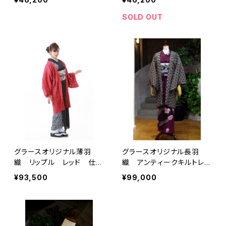
羽織
ジストライプ カーキ レ
ディース ウール100％
SOLD OUT
KIMONOanne.×キモノ
グラースコラボ 羽織単品
グラースオリジナル薄羽
グラースオリジナル長羽
織 リップル レッド 仕立
織 アンティークキルトレー
て上がり 麻58％綿42％
ス グレー
¥93,500
¥99,000
5営業日以内発送