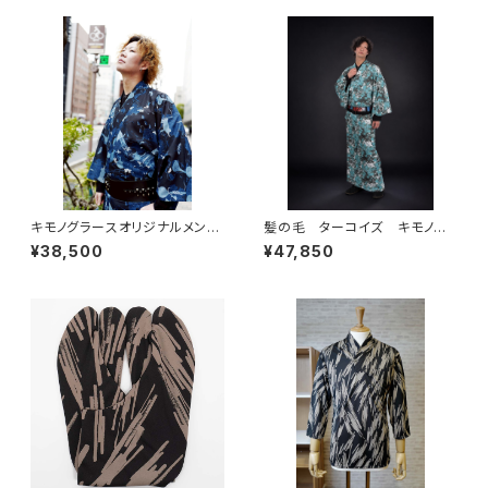
キモノグラースオリジナルメンズ
髪の毛 ターコイズ キモノグ
単衣着物 伊藤若冲池辺群虫
ラース×ローブジャポニカコラボ
¥38,500
¥47,850
図 ポリエステル（涼美人）呉須
浴衣 メンズ 麻100％
色