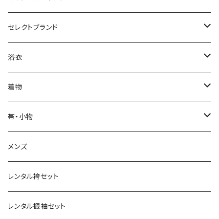
カジュアル着物
セレクトブランド
単衣
浴衣
IKS COLLECTION
浴衣
袷
レディース
帯
JUNKO KOSHINO
レディース浴衣
着物
メンズ
メンズ
名古屋帯
羽織・コート
撫松庵
メンズ浴衣
着物
帯・小物
半巾帯
羽織
単衣
草履・下駄
モダンアンテナ
球団承認カープ浴衣
羽織・コート
帯
メンズ
兵児帯
コート
袷
草履
羽織
名古屋帯
小物
ROBE JAPONICA
サンフレッチェ広島浴衣
小物
レンタル袴セット
角帯
メンズ
メンズ
雪駄
コート
半巾帯
帯揚
帯揚
KIMONOanne.コラボ
井原デニム
浴衣小物
草履・下駄
レンタル振袖セット