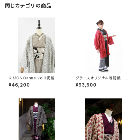
品
同じカテゴリの商品
KIMONOanne.vol3掲載 コ
グラースオリジナル薄羽織 リッ
ラボオリジナル レオパードフロ
プル レッド 仕立て上がり
¥46,200
¥93,500
ッキージョーゼット羽織
麻58％綿42％ 5営業日以内
発送