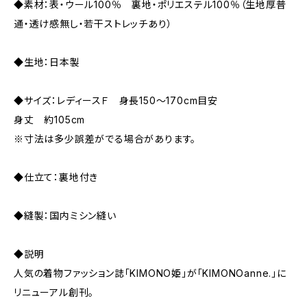
◆素材：表・ウール100％ 裏地・ポリエステル100％（生地厚普
通・透け感無し・若干ストレッチあり）
◆生地：日本製
◆サイズ：レディースＦ 身長150～170cm目安
身丈 約105cm
※寸法は多少誤差がでる場合があります。
◆仕立て：裏地付き
◆縫製：国内ミシン縫い
◆説明
人気の着物ファッション誌「KIMONO姫」が「KIMONOanne.」に
リニューアル創刊。