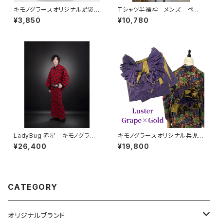
キモノグラースオリジナル足袋
Tシャツ半襦袢 メンズ ペイ
ペイント柄 ストレッチ カーキ
ント柄 カーキ
¥3,850
¥10,780
LadyBug 赤星 キモノグラー
キモノグラースオリジナル兵児
ス×ローブジャポニカコラボ浴
帯 Luster（ラスター）グレープ
¥26,400
¥19,800
衣 メンズ 綿100％
×ゴールド ポリエステル100％
CATEGORY
オリジナルブランド