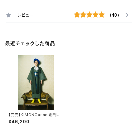
レビュー
(40)
最近チェックした商品
【完売】KIMONOanne.創刊号
掲載 オリジナルライナー羽
¥46,200
織 ウールトップサージストライ
プ カーキ レディース ウー
ル100％ KIMONOanne.×
キモノグラースコラボ 羽織単