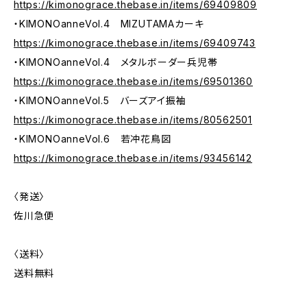
https://kimonograce.thebase.in/items/69409809
・KIMONOanneVol.4 MIZUTAMAカーキ
https://kimonograce.thebase.in/items/69409743
・KIMONOanneVol.4 メタルボーダー兵児帯
https://kimonograce.thebase.in/items/69501360
・KIMONOanneVol.5 バーズアイ振袖
https://kimonograce.thebase.in/items/80562501
・KIMONOanneVol.6 若冲花鳥図
https://kimonograce.thebase.in/items/93456142
〈発送〉
佐川急便
〈送料〉
送料無料