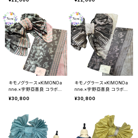
ル100％
テル100％
キモノグラース×KIMONOa
キモノグラース×KIMONOa
nne.×宇野亞喜良 コラボ兵
nne.×宇野亞喜良 コラボ兵
児帯 KIMONOanne.vol7
児帯 KIMONOanne.vol7
¥30,800
¥30,800
掲載 Ribbon and Girl グ
掲載 Ribbon and Girl パ
リーンミント
ープルピンク