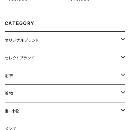
ンタ レディース 麻100％
CATEGORY
オリジナルブランド
カジュアル着物
セレクトブランド
単衣
浴衣
IKS COLLECTION
浴衣
袷
レディース
帯
JUNKO KOSHINO
レディース浴衣
着物
メンズ
メンズ
名古屋帯
羽織・コート
撫松庵
メンズ浴衣
着物
帯・小物
半巾帯
羽織
単衣
草履・下駄
モダンアンテナ
球団承認カープ浴衣
羽織・コート
帯
メンズ