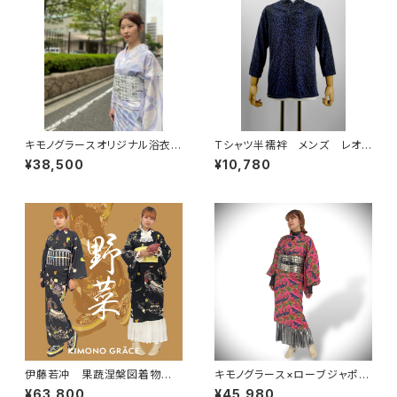
キモノグラースオリジナル浴衣
Tシャツ半襦袢 メンズ レオパ
単衣着物 La richesse ライラ
ード ブルー
¥38,500
¥10,780
ック ポリエステル（涼美人）
伊藤若冲 果蔬涅槃図着物
キモノグラース×ローブジャポニ
ビタミン レディース
カコラボ浴衣 イグアナ マゼ
¥63,800
¥45,980