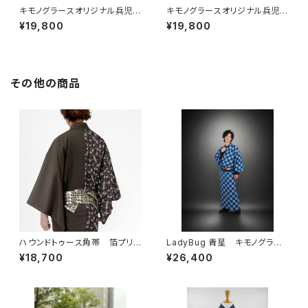
キモノグラースオリジナル兵児
キモノグラースオリジナル兵児
帯 Luster（ラスター）レモン×
帯 Luster（ラスター）グレープ
¥19,800
¥19,800
パール ポリエステル100％
×ゴールド ポリエステル100％
その他の商品
ハウンドトゥース角帯 箔プリン
LadyBug 青星 キモノグラー
ト デニム ブラック
ス×ローブジャポニカコラボ浴
¥18,700
¥26,400
衣 メンズ 綿100％