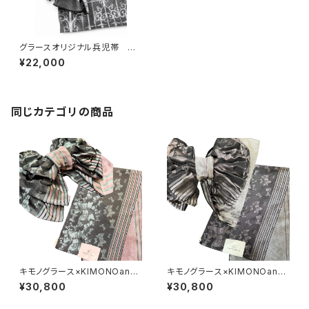
グラースオリジナル兵児帯 ア
イアンフェンス ブラック×ホワ
¥22,000
イト ポリエステル100％
同じカテゴリの商品
キモノグラース×KIMONOann
キモノグラース×KIMONOann
e.×宇野亞喜良 コラボ兵児帯 K
e.×宇野亞喜良 コラボ兵児帯 K
¥30,800
¥30,800
IMONOanne.vol7掲載 Ribb
IMONOanne.vol7掲載 Ribb
on and Girl グリーンミント
on and Girl パープルピンク