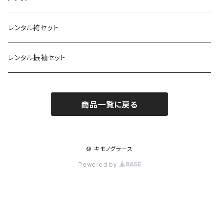
兵児帯
コート
袷
草履
羽織
名古屋帯
小物
ROBE JAPONICA
サンフレッチェ広島浴衣
小物
レンタル袴セット
角帯
メンズ
メンズ
雪駄
コート
半巾帯
帯揚
帯揚
KIMONOanne.コラボ
井原デニム
浴衣小物
草履・下駄
レンタル振袖セット
下駄
メンズ
兵児帯
半衿
半衿
草履
ツモリチサト
商品一覧に戻る
角帯
帯〆
帯〆
下駄
和風館
帯留
帯留
雪駄
© キモノグラース
Powered by
バッグ
バッグ
インナー
インナー