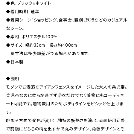
◆色：ブラック×ホワイト
◆着用時期：通年
◆着用シーン：ショッピング、食事会、観劇、旅行などのカジュアル
なシーン。
◆素材：ポリエステル100％
◆サイズ：幅約33cm 長さ約400cm
※寸法は多少誤差がでる場合があります。
◆日本製
◆説明
モダンでお洒落なアイアンフェンスをイメージした大人の兵児帯。
兵児帯なのに柔らか過ぎず浴衣だけでなく着物にもコーディネ
ート可能です。着物兼用のためボディラインをピシッと仕上げま
す。
眺める方向で発色が変化し独特の妖艶さを演出。両面使用可能
で前腹にどちらの柄を出すかで丸みデザイン、角張デザインとそ