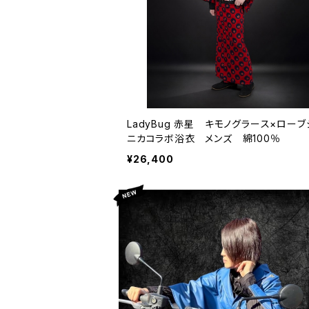
LadyBug 赤星 キモノグラース×ローブ
ニカコラボ浴衣 メンズ 綿100％
¥26,400