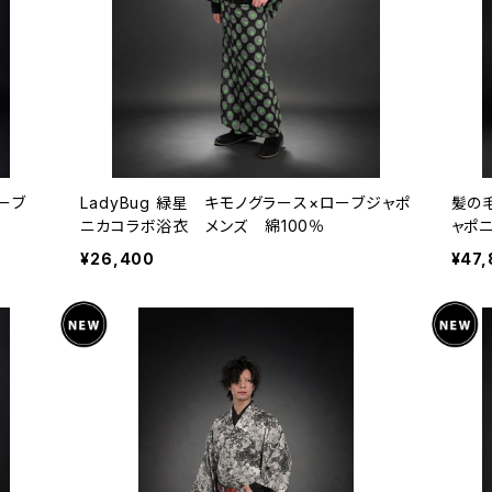
ーブ
LadyBug 緑星 キモノグラース×ローブジャポ
髪の
ニカコラボ浴衣 メンズ 綿100％
ャポ
¥26,400
¥47,