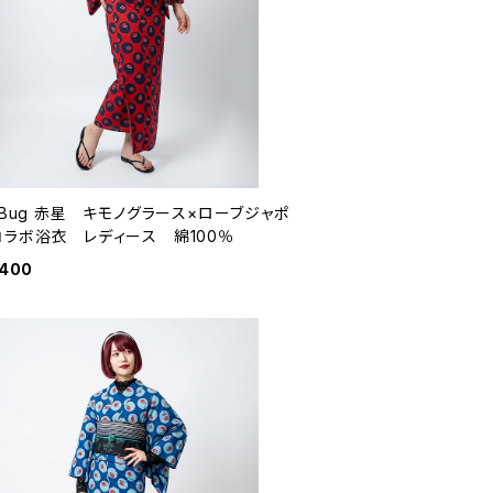
yBug 赤星 キモノグラース×ローブジャポ
コラボ浴衣 レディース 綿100％
,400