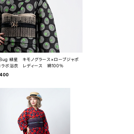
yBug 緑星 キモノグラース×ローブジャポ
コラボ浴衣 レディース 綿100％
,400