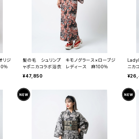
スオリジ
髪の毛 シュリンプ キモノグラース×ローブジ
Lad
00％
ャポニカコラボ浴衣 レディース 麻100％
ニカ
¥47,850
¥26