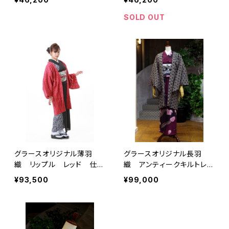
羽織
ジストライプ カーキ レ
ディース ウール100％
SOLD OUT
KIMONOanne.×キモノ
グラースコラボ 羽織単品
グラースオリジナル薄羽
グラースオリジナル長羽
織 リップル レッド 仕立
織 アンティークキルトレー
て上がり 麻58％綿42％
ス グレー
¥93,500
¥99,000
5営業日以内発送