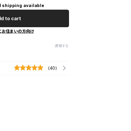
l shipping available
d to cart
にお住まいの方向け
通報する
(40)