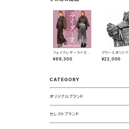
グラースコラボ
単品
フェイクレザーライダー
グラースオリジ
ス着物Neo moca レデ
帯 アイアンフ
¥69,300
¥22,000
ィース
ブラック×ホワイ
リエステル100％
CATEGORY
オリジナルブランド
カジュアル着物
セレクトブランド