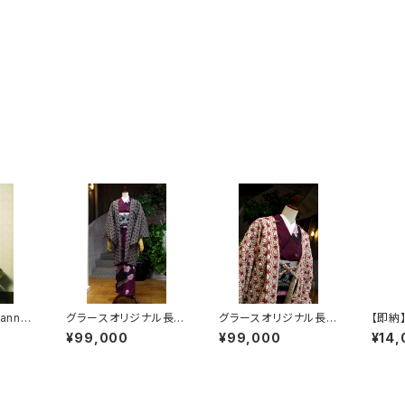
anne.
グラースオリジナル長羽
グラースオリジナル長羽
【即納
リジナ
織 アンティークキルト
織 アンティークキルト
被 
¥99,000
¥99,000
¥14,
 ウー
レース グレー
レース ベージュ
やしま
トライ
ル 
ディー
ステル
0％ K
×キモノ