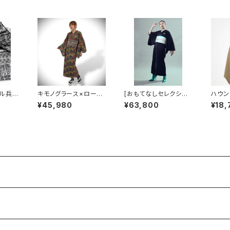
 羽織
ナル兵児
キモノグラース×ローブ
[おもてなしセレクショ
ハウ
ェンス
ジャポニカコラボ浴
ン2024受賞]KIMONO
箔プリ
¥45,980
¥63,800
¥18,
ト ポ
衣 イグアナ ブラッ
anne.vol2掲載 コラ
ワイト
ク レディース 麻10
ボオリジナル リフレク
0％
ターラインジャージ着
物 レディースブラック