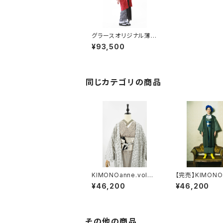
グラースオリジナル薄羽
織 リップル レッド
¥93,500
仕立て上がり 麻58％
綿42％ 5営業日以内
発送
同じカテゴリの商品
KIMONOanne.vol3
【完売】KIMONO
掲載 コラボオリジナ
創刊号掲載 オ
¥46,200
¥46,200
ル レオパードフロッキ
ルライナー羽織
ージョーゼット羽織
ルトップサージス
プ カーキ レ
ス ウール10
IMONOanne.
その他の商品