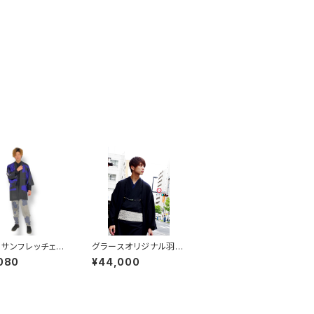
】サンフレッチェ法
グラースオリジナル羽
球団公認グッズ
織 ウールギャバ メン
080
¥44,000
グループオリジナ
ズ NV ウール100％
男女兼用 ポリエ
100％