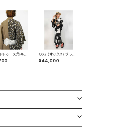
ンドトゥース角帯
OX? (オックス) ブラッ
ント デニム ホ
ク キモノグラースオリジ
700
¥44,000
ナル浴衣 単衣着物 セオ
α ポリエステル100％