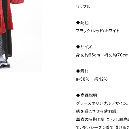
リップル
◆配色
ブラック/レッド/ホワイト
◆サイズ
身丈約65cm 裄丈約70cm
◆素材
麻58％ 綿42％
◆商品説明
グラースオリジナルデザイン
感を感じさせる薄羽織。
単衣の時期と夏に。少し肌寒
て、長いシーズン着て頂ける