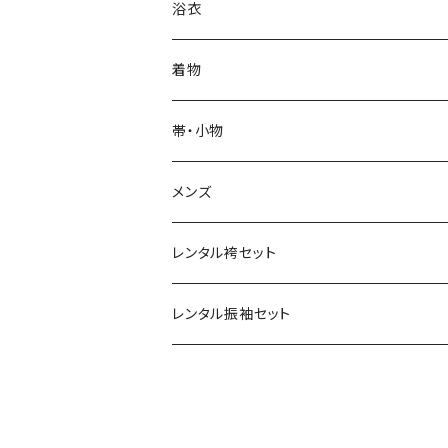
単衣
浴衣
IKS COLLECTION
浴衣
袷
レディース
帯
JUNKO KOSHINO
レディース浴衣
着物
メンズ
メンズ
名古屋帯
羽織・コート
撫松庵
メンズ浴衣
着物
帯・小物
半巾帯
羽織
単衣
草履・下駄
モダンアンテナ
球団承認カープ浴衣
羽織・コート
帯
メンズ
兵児帯
コート
袷
草履
羽織
名古屋帯
小物
ROBE JAPONICA
サンフレッチェ広島浴衣
小物
レンタル袴セット
角帯
メンズ
メンズ
雪駄
コート
半巾帯
帯揚
帯揚
KIMONOanne.コラボ
井原デニム
浴衣小物
草履・下駄
レンタル振袖セット
下駄
メンズ
兵児帯
半衿
半衿
草履
ツモリチサト
角帯
帯〆
帯〆
下駄
和風館