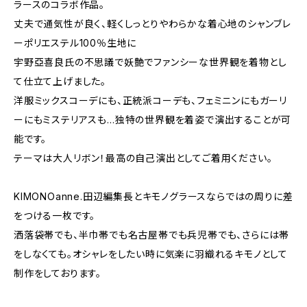
ラースのコラボ作品。
丈夫で通気性が良く、軽くしっとりやわらかな着心地のシャンブレ
ーポリエステル100％生地に
宇野亞喜良氏の不思議で妖艶でファンシーな世界観を着物とし
て仕立て上げました。
洋服ミックスコーデにも、正統派コーデも、フェミニンにもガーリ
ーにもミステリアスも…独特の世界観を着姿で演出することが可
能です。
テーマは大人リボン！最高の自己演出としてご着用ください。
KIMONOanne.田辺編集長とキモノグラースならではの周りに差
をつける一枚です。
洒落袋帯でも、半巾帯でも名古屋帯でも兵児帯でも、さらには帯
をしなくても。オシャレをしたい時に気楽に羽織れるキモノとして
制作をしております。