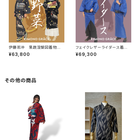
伊藤若冲 果蔬涅槃図着物
フェイクレザーライダース着物N
ビタミン レディース
eo KBlue メンズ
¥63,800
¥69,300
その他の商品