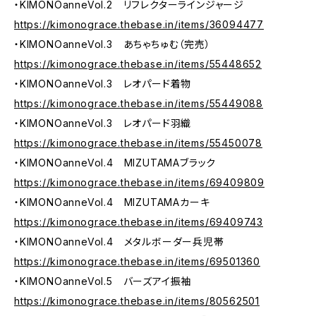
・KIMONOanneVol.2 リフレクターラインジャージ
https://kimonograce.thebase.in/items/36094477
・KIMONOanneVol.3 あちゃちゅむ（完売）
https://kimonograce.thebase.in/items/55448652
・KIMONOanneVol.3 レオパード着物
https://kimonograce.thebase.in/items/55449088
・KIMONOanneVol.3 レオパード羽織
https://kimonograce.thebase.in/items/55450078
・KIMONOanneVol.4 MIZUTAMAブラック
https://kimonograce.thebase.in/items/69409809
・KIMONOanneVol.4 MIZUTAMAカーキ
https://kimonograce.thebase.in/items/69409743
・KIMONOanneVol.4 メタルボーダー兵児帯
https://kimonograce.thebase.in/items/69501360
・KIMONOanneVol.5 バーズアイ振袖
https://kimonograce.thebase.in/items/80562501