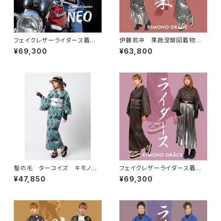
フェイクレザーライダース着物N
伊藤若冲 果蔬涅槃図着物
eo KBlue レディース
セピア レディース
¥69,300
¥63,800
髪の毛 ターコイズ キモノグ
フェイクレザーライダース着物N
ラース×ローブジャポニカコラボ
eo moca レディース
¥47,850
¥69,300
浴衣 レディース 麻100％