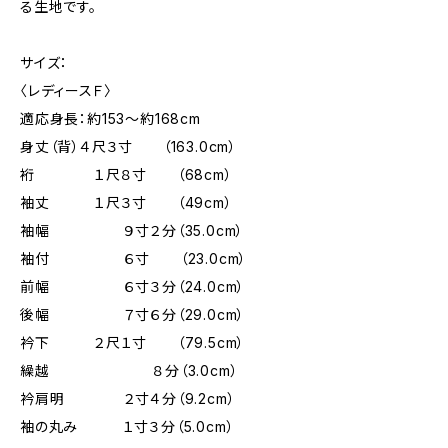
る生地です。
サイズ：
〈レディースＦ〉
適応身長：約153～約168cm
身丈（背）４尺３寸 （163.0cm）
裄 １尺８寸 （68cm）
袖丈 １尺３寸 （49cm）
袖幅 ９寸２分（35.0cm）
袖付 ６寸 （23.0cm）
前幅 ６寸３分（24.0cm）
後幅 ７寸６分（29.0cm）
衿下 ２尺１寸 （79.5cm）
繰越 ８分（3.0cm）
衿肩明 ２寸４分（9.2cm）
袖の丸み １寸３分（5.0cm）