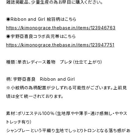
雑誌掲載品、少量生産の為お早目に購入ください。
◉Ribbon and Girl 絵羽柄はこちら
https://kimonograce.thebase.in/items/123946763
◉宇野亞喜良コラボ兵児帯はこちら
https://kimonograce.thebase.in/items/123947751
種類：単衣レディース着物 プレタ（仕立て上がり）
柄：宇野亞喜良 Ribbon and Girl
※小紋柄の為柄配置が少しずれる可能性がございます。上前見
頃は全て統一されております。
素材：ポリエステル100％（生地厚やや薄手・透け感無し・ややス
トレッチ有り）
シャンブレーという平織り生地でしっとりトロンとなる落ち感があ