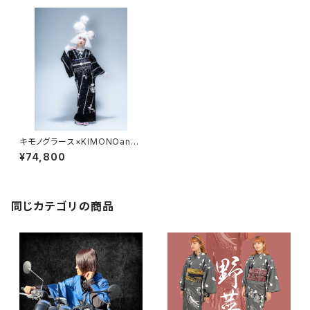
キモノグラース×KIMONOann
e.×宇野亞喜良 コラボ着物 KI
¥74,800
MONOanne.vol7掲載 Ribbo
n and Girl小紋柄
同じカテゴリの商品