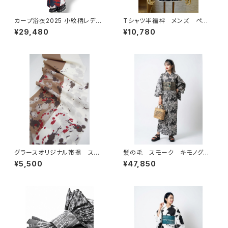
カープ浴衣2025 小紋柄レディ
Tシャツ半襦袢 メンズ ペイ
ース 星になれ 在庫に限り速
ント柄 ネイビー
¥29,480
¥10,780
納
グラースオリジナル帯揚 スプ
髪の毛 スモーク キモノグラ
ラッシュ サンド ポリエステル
ース×ローブジャポニカコラボ
¥5,500
¥47,850
100％ セオα 通年
浴衣 レディース 麻100％