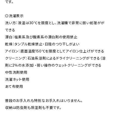
です。
◎洗濯表示
洗い方：液温は30℃を限度とし、洗濯機で非常に弱い処理がが
できる
漂白：塩素系及び酸素系の漂白剤の使用禁止
乾燥：タンブル乾燥禁止・日陰のつり干しがよい
アイロン：底面温度150℃を限度としてアイロン仕上げができる
クリーニング：石油系溶剤によるドライクリーニングができる（溶
剤に2％の水添加）・弱い操作のウェットクリーニングができる
中性洗剤使用
洗濯ネット使用
あて布使用
普段のお手入れも特別なお手入れはいりません。
収納は防虫剤も除湿剤も不要です。