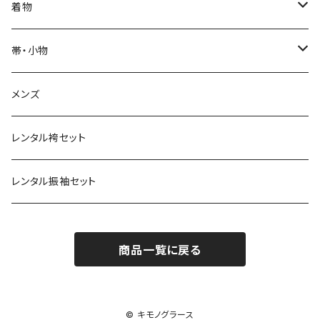
袷
レディース
帯
JUNKO KOSHINO
レディース浴衣
着物
メンズ
メンズ
名古屋帯
羽織・コート
撫松庵
メンズ浴衣
着物
帯・小物
半巾帯
羽織
単衣
草履・下駄
モダンアンテナ
球団承認カープ浴衣
羽織・コート
帯
メンズ
兵児帯
コート
袷
草履
羽織
名古屋帯
小物
ROBE JAPONICA
サンフレッチェ広島浴衣
小物
レンタル袴セット
角帯
メンズ
メンズ
雪駄
コート
半巾帯
帯揚
帯揚
KIMONOanne.コラボ
井原デニム
浴衣小物
草履・下駄
レンタル振袖セット
下駄
メンズ
兵児帯
半衿
半衿
草履
ツモリチサト
商品一覧に戻る
角帯
帯〆
帯〆
下駄
和風館
帯留
帯留
雪駄
© キモノグラース