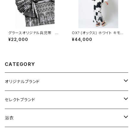
グラースオリジナル兵児帯 ア
OX? (オックス) ホワイト キモノ
イアンフェンス ブラック×ホワ
グラースオリジナル浴衣 単衣着
¥22,000
¥44,000
イト ポリエステル100％
物 セオα ポリエステル100％
CATEGORY
オリジナルブランド
カジュアル着物
セレクトブランド
単衣
浴衣
IKS COLLECTION
浴衣