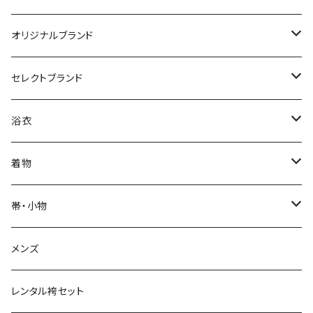
オリジナルブランド
カジュアル着物
セレクトブランド
単衣
浴衣
IKS COLLECTION
浴衣
袷
レディース
帯
JUNKO KOSHINO
レディース浴衣
着物
メンズ
メンズ
名古屋帯
羽織・コート
撫松庵
メンズ浴衣
着物
帯・小物
半巾帯
羽織
単衣
草履・下駄
モダンアンテナ
球団承認カープ浴衣
羽織・コート
帯
メンズ
兵児帯
コート
袷
草履
羽織
名古屋帯
小物
ROBE JAPONICA
サンフレッチェ広島浴衣
小物
レンタル袴セット