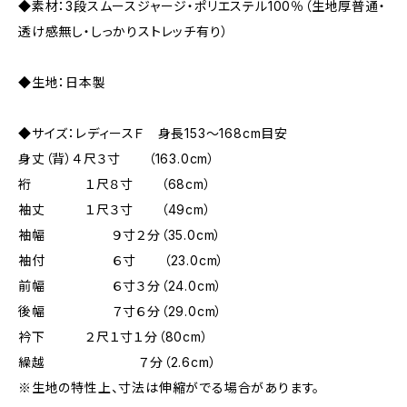
◆素材：3段スムースジャージ・ポリエステル100％（生地厚普通・
透け感無し・しっかりストレッチ有り）
◆生地：日本製
◆サイズ：レディースＦ 身長153～168cm目安
身丈（背）４尺３寸 （163.0cm）
裄 １尺８寸 （68cm）
袖丈 １尺３寸 （49cm）
袖幅 ９寸２分（35.0cm）
袖付 ６寸 （23.0cm）
前幅 ６寸３分（24.0cm）
後幅 ７寸６分（29.0cm）
衿下 ２尺１寸１分（80cm）
繰越 ７分（2.6cm）
※生地の特性上、寸法は伸縮がでる場合があります。