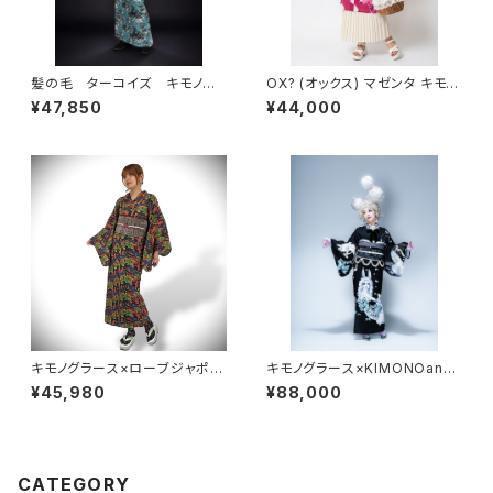
髪の毛 ターコイズ キモノグ
OX? (オックス) マゼンタ キモノ
ラース×ローブジャポニカコラボ
グラースオリジナル浴衣 単衣着
¥47,850
¥44,000
浴衣 メンズ 麻100％
物 セオα ポリエステル100％
キモノグラース×ローブジャポニ
キモノグラース×KIMONOann
カコラボ浴衣 イグアナ ブラッ
e.×宇野亞喜良 コラボ着物 KI
¥45,980
¥88,000
ク レディース 麻100％
MONOanne.vol7掲載 Ribbo
n and Girl絵羽柄
CATEGORY