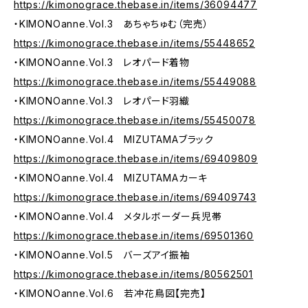
https://kimonograce.thebase.in/items/36094477
・KIMONOanne.Vol.3 あちゃちゅむ（完売）
https://kimonograce.thebase.in/items/55448652
・KIMONOanne.Vol.3 レオパード着物
https://kimonograce.thebase.in/items/55449088
・KIMONOanne.Vol.3 レオパード羽織
https://kimonograce.thebase.in/items/55450078
・KIMONOanne.Vol.4 MIZUTAMAブラック
https://kimonograce.thebase.in/items/69409809
・KIMONOanne.Vol.4 MIZUTAMAカーキ
https://kimonograce.thebase.in/items/69409743
・KIMONOanne.Vol.4 メタルボーダー兵児帯
https://kimonograce.thebase.in/items/69501360
・KIMONOanne.Vol.5 バーズアイ振袖
https://kimonograce.thebase.in/items/80562501
・KIMONOanne.Vol.6 若冲花鳥図【完売】