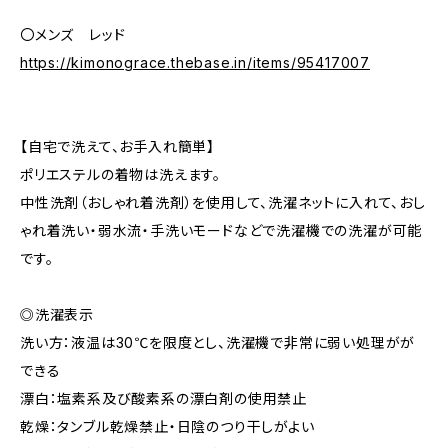
〇メンズ レッド
https://kimonograce.thebase.in/items/95417007
【自宅で洗えて、お手入れ簡単】
ポリエステルの着物は洗えます。
中性洗剤（おしゃれ着洗剤）を使用して、洗濯ネットに入れて、おし
ゃれ着洗い・弱水流・手洗いモードなどで洗濯機での洗濯が可能
です。
◎洗濯表示
洗い方：液温は30℃を限度とし、洗濯機で非常に弱い処理がが
できる
漂白：塩素系及び酸素系の漂白剤の使用禁止
乾燥：タンブル乾燥禁止・日陰のつり干しがよい