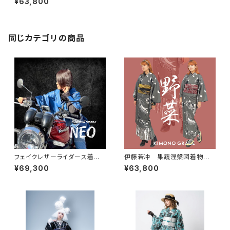
¥63,800
載 コラボオリジナル リフレク
ターラインジャージ着物 レデ
ィースブラック
同じカテゴリの商品
フェイクレザーライダース着物N
伊藤若冲 果蔬涅槃図着物
eo KBlue レディース
セピア レディース
¥69,300
¥63,800