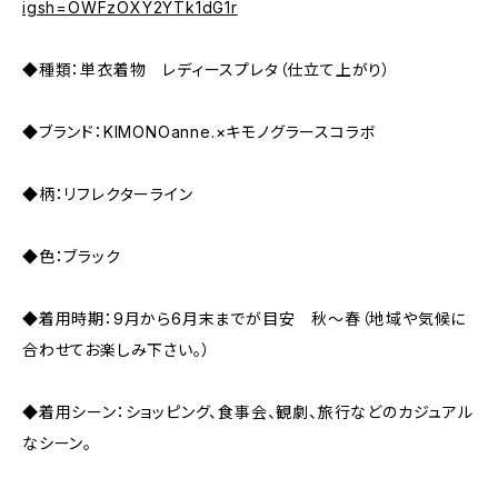
igsh=OWFzOXY2YTk1dG1r
◆種類：単衣着物 レディースプレタ（仕立て上がり）
◆ブランド：KIMONOanne.×キモノグラースコラボ
◆柄：リフレクターライン
◆色：ブラック
◆着用時期：9月から6月末までが目安 秋～春（地域や気候に
合わせてお楽しみ下さい。）
◆着用シーン：ショッピング、食事会、観劇、旅行などのカジュアル
なシーン。