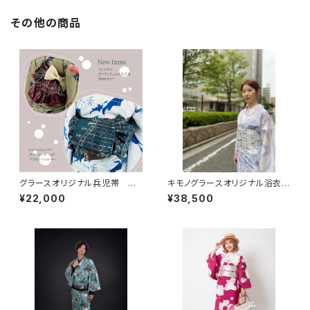
その他の商品
グラースオリジナル兵児帯 ア
キモノグラースオリジナル浴衣
イアンフェンス レッド×シルバ
単衣着物 La richesse ライラ
¥22,000
¥38,500
ー ポリエステル100％
ック ポリエステル（涼美人）