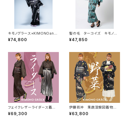
キモノグラース×KIMONOann
髪の毛 ターコイズ キモノグ
e.×宇野亞喜良 コラボ着物 KI
ラース×ローブジャポニカコラボ
¥74,800
¥47,850
MONOanne.vol7掲載 Ribbo
浴衣 レディース 麻100％
n and Girl小紋柄
フェイクレザーライダース着物N
伊藤若冲 果蔬涅槃図着物
eo moca レディース
ビタミン レディース
¥69,300
¥63,800