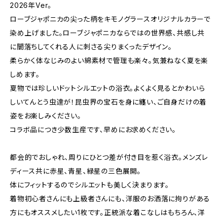
2026年Ver。
ローブジャポニカの尖った柄をキモノグラースオリジナルカラーで
染め上げました。ローブジャポニカならではの世界感、共感し共
に闇落ちしてくれる人に刺さる尖りまくったデザイン。
柔らかく体なじみのよい綿素材で管理も楽々。気兼ねなく夏を楽
しめます。
夏物では珍しいドットシルエットの浴衣。よくよく見るとかわいら
しいてんとう虫達が！昆虫界の宝石を身に纏い、ご自身だけの着
姿をお楽しみください。
コラボ品につき少数生産です、早めにお求めください。
都会的でおしゃれ、周りにひとつ差が付き目を惹く浴衣。メンズレ
ディース共に赤星、青星、緑星の三色展開。
体にフィットするのでシルエットも美しく決まります。
着物初心者さんにも上級者さんにも、洋服のお洒落に拘りがある
方にもオススメしたい1枚です。正統派な着こなしはもちろん、洋