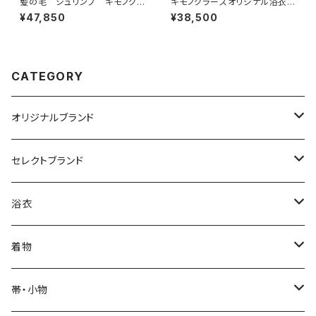
髪の毛 シュリンプ キモノグラ
キモノグラースオリジナル浴衣
ース×ローブジャポニカコラボ
単衣着物 La richesse マー
¥47,850
¥38,500
浴衣 レディース 麻100％
ブル ホリゾンブルー ポリエス
テル（涼美人）
CATEGORY
オリジナルブランド
カジュアル着物
セレクトブランド
単衣
浴衣
IKS COLLECTION
浴衣
袷
レディース
帯
JUNKO KOSHINO
レディース浴衣
着物
メンズ
メンズ
名古屋帯
羽織・コート
撫松庵
メンズ浴衣
着物
帯・小物