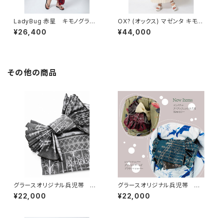
LadyBug 赤星 キモノグラー
OX? (オックス) マゼンタ キモノ
ス×ローブジャポニカコラボ浴
グラースオリジナル浴衣 単衣着
¥26,400
¥44,000
衣 レディース 綿100％
物 セオα ポリエステル100％
その他の商品
グラースオリジナル兵児帯 ア
グラースオリジナル兵児帯 ア
イアンフェンス ブラック×ホワ
イアンフェンス レッド×シルバ
¥22,000
¥22,000
イト ポリエステル100％
ー ポリエステル100％