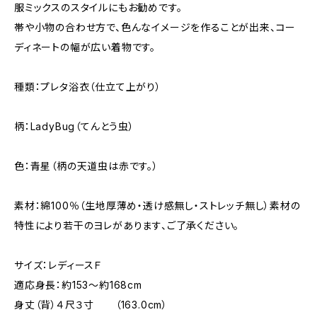
服ミックスのスタイルにもお勧めです。
帯や小物の合わせ方で、色んなイメージを作ることが出来、コー
ディネートの幅が広い着物です。
種類：プレタ浴衣（仕立て上がり）
柄：LadyBug（てんとう虫）
色：青星（柄の天道虫は赤です。）
素材：綿100％（生地厚薄め・透け感無し・ストレッチ無し）素材の
特性により若干のヨレがあります、ご了承ください。
サイズ：レディースＦ
適応身長：約153～約168cm
身丈（背）４尺３寸 （163.0cm）