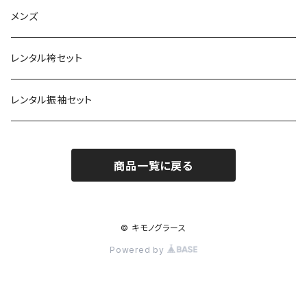
半巾帯
羽織
単衣
草履・下駄
モダンアンテナ
球団承認カープ浴衣
羽織・コート
帯
メンズ
兵児帯
コート
袷
草履
羽織
名古屋帯
小物
ROBE JAPONICA
サンフレッチェ広島浴衣
小物
レンタル袴セット
角帯
メンズ
メンズ
雪駄
コート
半巾帯
帯揚
帯揚
KIMONOanne.コラボ
井原デニム
浴衣小物
草履・下駄
レンタル振袖セット
下駄
メンズ
兵児帯
半衿
半衿
草履
ツモリチサト
商品一覧に戻る
角帯
帯〆
帯〆
下駄
和風館
帯留
帯留
雪駄
© キモノグラース
Powered by
バッグ
バッグ
インナー
インナー