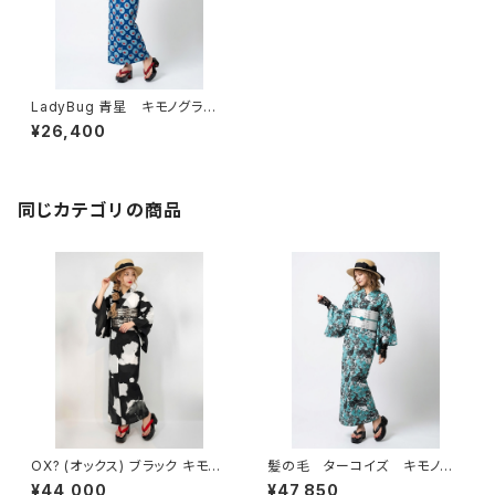
LadyBug 青星 キモノグラー
ス×ローブジャポニカコラボ浴
¥26,400
衣 レディース 綿100％
同じカテゴリの商品
OX? (オックス) ブラック キモノ
髪の毛 ターコイズ キモノグ
グラースオリジナル浴衣 単衣着
ラース×ローブジャポニカコラボ
¥44,000
¥47,850