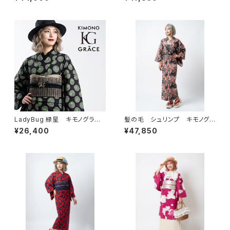
物 セオα ポリエステル100％
浴衣 レディース 麻100％
LadyBug 緑星 キモノグラー
髪の毛 シュリンプ キモノグラ
ス×ローブジャポニカコラボ浴
ース×ローブジャポニカコラボ
¥26,400
¥47,850
衣 レディース 綿100％
浴衣 レディース 麻100％