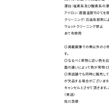
漂白：塩素系及び酸素系の
アイロン：底面温度150℃を
クリーニング：石油系容剤に
ウェットクリーニング禁止
あて布使用
◎掲載画像での帯以外の小
す。
◎なるべく実物に近い色を出
面の違いによって色が実物と
◎実店舗でも同時に販売して
が欠品する場合がございます
キャンセルとさせて頂きます。
〈発送〉
佐川急便