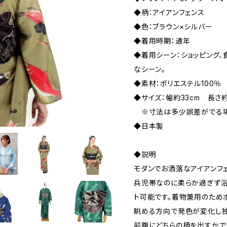
◆柄：アイアンフェンス
◆色：ブラウン×シルバー
◆着用時期：通年
◆着用シーン：ショッピング、
なシーン。
◆素材：ポリエステル100％
◆サイズ：幅約33cm 長さ約
※寸法は多少誤差がでる場
◆日本製
◆説明
モダンでお洒落なアイアンフ
兵児帯なのに柔らか過ぎず浴
ト可能です。着物兼用のため
眺める方向で発色が変化し
前腹にどちらの柄を出すかで