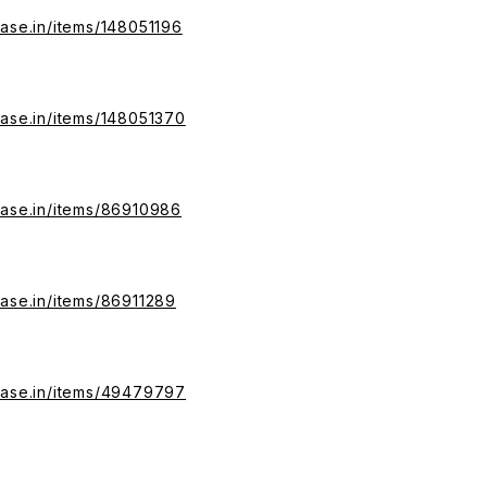
ase.in/items/148051196
base.in/items/148051370
base.in/items/86910986
base.in/items/86911289
base.in/items/49479797