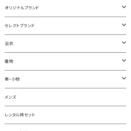
オリジナルブランド
カジュアル着物
セレクトブランド
単衣
浴衣
IKS COLLECTION
浴衣
袷
レディース
帯
JUNKO KOSHINO
レディース浴衣
着物
メンズ
メンズ
名古屋帯
羽織・コート
撫松庵
メンズ浴衣
着物
帯・小物
半巾帯
羽織
単衣
草履・下駄
モダンアンテナ
球団承認カープ浴衣
羽織・コート
帯
メンズ
兵児帯
コート
袷
草履
羽織
名古屋帯
小物
ROBE JAPONICA
サンフレッチェ広島浴衣
小物
レンタル袴セット
角帯
メンズ
メンズ
雪駄
コート
半巾帯