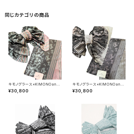
同じカテゴリの商品
キモノグラース×KIMONOann
キモノグラース×KIMONOann
e.×宇野亞喜良 コラボ兵児帯 K
e.×宇野亞喜良 コラボ兵児帯 K
¥30,800
¥30,800
IMONOanne.vol7掲載 Ribb
IMONOanne.vol7掲載 Ribb
on and Girl グリーンミント
on and Girl パープルピンク