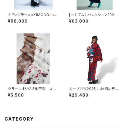
キモノグラース×KIMONOann
[おもてなしセレクション2024
e.×宇野亞喜良 コラボ着物 KI
受賞]KIMONOanne.vol2掲
¥88,000
¥63,800
MONOanne.vol7掲載 Ribbo
載 コラボオリジナル リフレク
n and Girl絵羽柄
ターラインジャージ着物 レデ
ィースブラック
グラースオリジナル帯揚 スプ
カープ浴衣2025 小紋柄レディ
ラッシュ サンド ポリエステル
ース 星になれ 在庫に限り速
¥5,500
¥29,480
100％ セオα 通年
納
CATEGORY