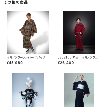
その他の商品
キモノグラース×ローブジャポニ
LadyBug 赤星 キモノグラー
カコラボ浴衣 イグアナ ブラッ
ス×ローブジャポニカコラボ浴
¥45,980
¥26,400
ク レディース 麻100％
衣 メンズ 綿100％