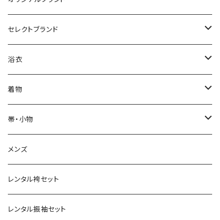
カジュアル着物
セレクトブランド
単衣
浴衣
IKS COLLECTION
浴衣
袷
レディース
帯
JUNKO KOSHINO
レディース浴衣
着物
メンズ
メンズ
名古屋帯
羽織・コート
撫松庵
メンズ浴衣
着物
帯・小物
半巾帯
羽織
単衣
草履・下駄
モダンアンテナ
球団承認カープ浴衣
羽織・コート
帯
メンズ
兵児帯
コート
袷
草履
羽織
名古屋帯
小物
ROBE JAPONICA
サンフレッチェ広島浴衣
小物
レンタル袴セット
角帯
メンズ
メンズ
雪駄
コート
半巾帯
帯揚
帯揚
KIMONOanne.コラボ
井原デニム
浴衣小物
草履・下駄
レンタル振袖セット