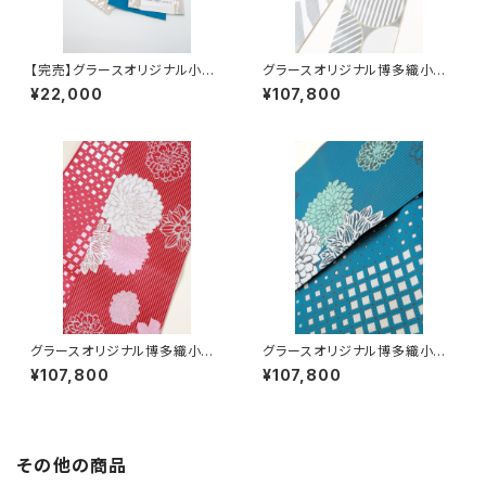
【完売】グラースオリジナル小袋
グラースオリジナル博多織小袋
帯/半巾帯 ヒョウ箔プリント
帯 丸と矢羽 白
¥22,000
¥107,800
BE レディース帯 レオパード
グラースオリジナル博多織小袋
グラースオリジナル博多織小袋
帯 ダリア 赤
帯 ダリア ターコイズ
¥107,800
¥107,800
その他の商品