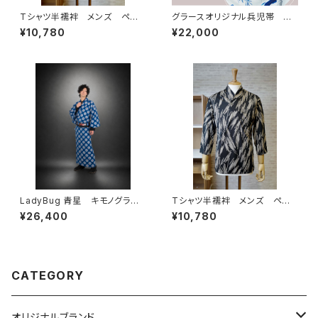
Tシャツ半襦袢 メンズ ペイ
グラースオリジナル兵児帯 ア
ント柄 グレー
イアンフェンス レッド×シルバ
¥10,780
¥22,000
ー ポリエステル100％
LadyBug 青星 キモノグラー
Tシャツ半襦袢 メンズ ペイ
ス×ローブジャポニカコラボ浴
ント柄 カーキ
¥26,400
¥10,780
衣 メンズ 綿100％
CATEGORY
オリジナルブランド