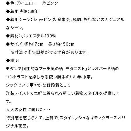
◆色：①イエロー ②ピンク
◆着用時期：通年
◆着用シーン：ショッピング、食事会、観劇、旅行などのカジュアル
なシーン。
◆素材：ポリエステル100％
◆サイズ：幅約17cm 長さ約450cm
※寸法は多少誤差がでる場合があります。
◆説明
モダンで個性的なプッチ風の柄「モダニスト」とレオパード柄の
コントラストを楽しめる使い勝手のいい半巾帯。
シックでいて華やかな普段着として
洋装テイストで気軽に着られる新しい着物スタイルを提案しま
す。
大人の女性に向けた･･･
特別感を感じられて、上質で、スタイリッシュなキモノグラースオリ
ジナル商品。