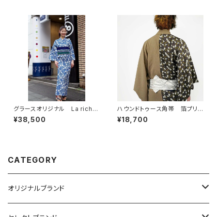
グラースオリジナル La riche
ハウンドトゥース角帯 箔プリン
sse（ラリシェス） ペイズリ
ト デニム ホワイト
¥38,500
¥18,700
ー 白 セオα ポリエステル1
00％
CATEGORY
オリジナルブランド