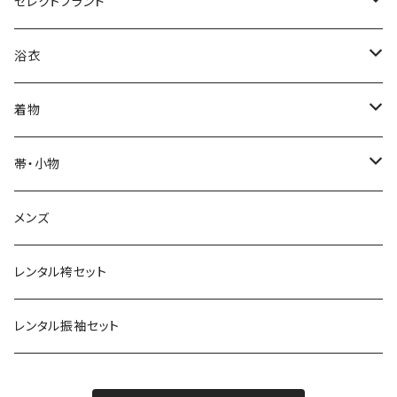
カジュアル着物
セレクトブランド
単衣
浴衣
IKS COLLECTION
浴衣
袷
レディース
帯
JUNKO KOSHINO
レディース浴衣
着物
メンズ
メンズ
名古屋帯
羽織・コート
撫松庵
メンズ浴衣
着物
帯・小物
半巾帯
羽織
単衣
草履・下駄
モダンアンテナ
球団承認カープ浴衣
羽織・コート
帯
メンズ
兵児帯
コート
袷
草履
羽織
名古屋帯
小物
ROBE JAPONICA
サンフレッチェ広島浴衣
小物
レンタル袴セット
角帯
メンズ
メンズ
雪駄
コート
半巾帯
帯揚
帯揚
KIMONOanne.コラボ
井原デニム
浴衣小物
草履・下駄
レンタル振袖セット
下駄
メンズ
兵児帯
半衿
半衿
草履
ツモリチサト