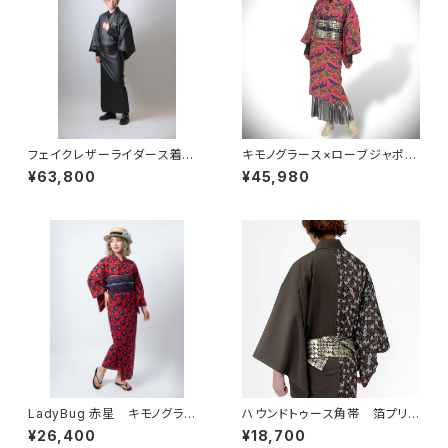
フェイクレザーライダース着
キモノグラース×ローブジャポニ
物 メンズ単衣 マッドブラック
カコラボ浴衣 イグアナ マゼ
¥63,800
¥45,980
[少数生産]
ンタ レディース 麻100％
LadyBug 赤星 キモノグラー
ハウンドトゥース角帯 箔プリン
ス×ローブジャポニカコラボ浴
ト デニム ブラック
¥26,400
¥18,700
衣 レディース 綿100％