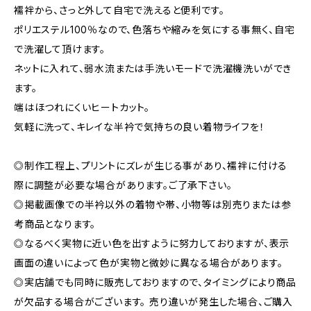
襦袢から、さっと外して自宅で洗えると便利です。
ポリエステル100％なので、色落ちや縮みを気にする事無く、自宅
で洗濯して頂けます。
ネットに入れて、弱水流または手洗いモードで洗濯機洗いができ
ます。
端はほつれにくいヒートカット。
気軽に洗って、キレイな半衿で気持ちの良い着物ライフを！
◎制作工程上、プリントにズレが生じる事があり、襦袢に付ける
際に調整が必要な場合があります。ご了承下さい。
◎掲載画像での半衿以外の着物や帯、小物等は別売りまたは参
考商品となります。
◎なるべく実物に近い色を出すように努力しておりますが、表示
画面の違いによって色が実物と微妙に異なる場合があります。
◎実店舗でも同時に販売しておりますので、タイミングにより商品
が欠品する場合がございます。 売り違いが発生した場合、ご購入