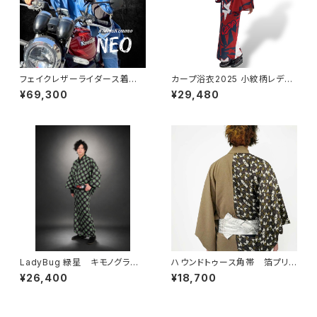
フェイクレザーライダース着物N
カープ浴衣2025 小紋柄レディ
eo KBlue レディース
ース 星になれ 在庫に限り速
¥69,300
¥29,480
納
LadyBug 緑星 キモノグラー
ハウンドトゥース角帯 箔プリン
ス×ローブジャポニカコラボ浴
ト デニム ホワイト
¥26,400
¥18,700
衣 メンズ 綿100％