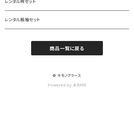
草履
羽織
名古屋帯
小物
ROBE JAPONICA
サンフレッチェ広島浴衣
小物
レンタル袴セット
角帯
メンズ
メンズ
雪駄
コート
半巾帯
帯揚
帯揚
KIMONOanne.コラボ
井原デニム
浴衣小物
草履・下駄
レンタル振袖セット
下駄
メンズ
兵児帯
半衿
半衿
草履
ツモリチサト
商品一覧に戻る
角帯
帯〆
帯〆
下駄
和風館
帯留
帯留
雪駄
© キモノグラース
Powered by
バッグ
バッグ
インナー
インナー
足袋
足袋