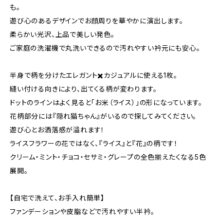
も。
遊び心のあるデザインでお顔周りを華やかに演出します。
柔らかい光沢、上品で美しい発色。
ご家庭の洗濯機で丸洗いできるので汚れやすい衿元にも安心。
半身で柄を分けたエレガント✖️カジュアルに使える1枚。
縫い付ける向きにより、出てくる柄が変わります。
ドットのラインはよく見ると「お米（ライス）」の形になっています。
花柄部分には『隠れ猫ちゃん』がいるので探してみてください。
遊び心とお洒落感が溢れます！
ライスフラワーの花ではなく、『ライス』と『花』の柄です！
クリーム・ミント・チョコ・セサミ・グレープの全色揃えたくなる5色
展開。
【自宅で洗えて、お手入れ簡単】
ファンデーションや皮脂などで汚れやすい半衿。