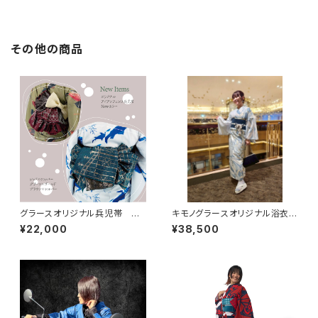
その他の商品
グラースオリジナル兵児帯 ア
キモノグラースオリジナル浴衣
イアンフェンス レッド×シルバ
単衣着物 La richesse マー
¥22,000
¥38,500
ー ポリエステル100％
ブル ホリゾンブルー ポリエス
テル（涼美人）