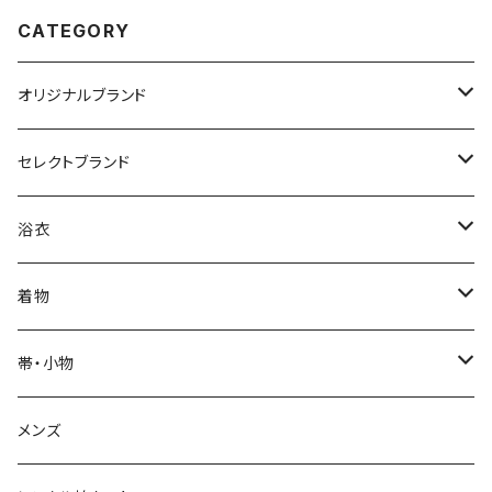
CATEGORY
オリジナルブランド
カジュアル着物
セレクトブランド
単衣
浴衣
IKS COLLECTION
浴衣
袷
レディース
帯
JUNKO KOSHINO
レディース浴衣
着物
メンズ
メンズ
名古屋帯
羽織・コート
撫松庵
メンズ浴衣
着物
帯・小物
半巾帯
羽織
単衣
草履・下駄
モダンアンテナ
球団承認カープ浴衣
羽織・コート
帯
メンズ
兵児帯
コート
袷