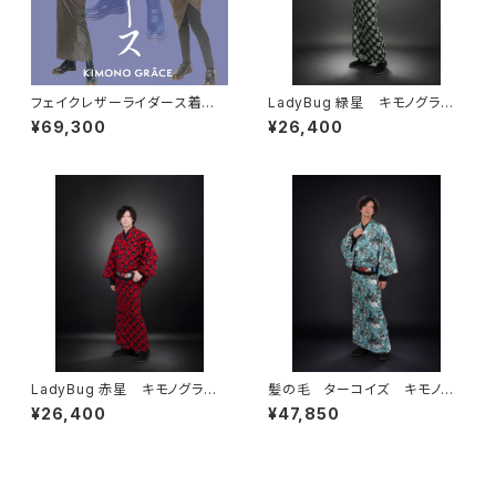
フェイクレザーライダース着物N
LadyBug 緑星 キモノグラー
eo moca メンズ
ス×ローブジャポニカコラボ浴
¥69,300
¥26,400
衣 メンズ 綿100％
LadyBug 赤星 キモノグラー
髪の毛 ターコイズ キモノグ
ス×ローブジャポニカコラボ浴
ラース×ローブジャポニカコラボ
¥26,400
¥47,850
衣 メンズ 綿100％
浴衣 メンズ 麻100％