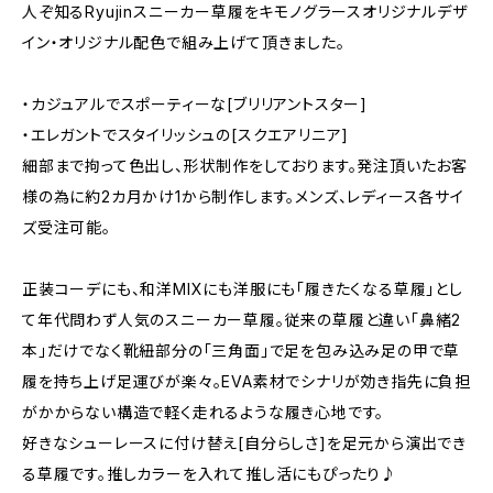
人ぞ知るRyujinスニーカー草履をキモノグラースオリジナルデザ
イン・オリジナル配色で組み上げて頂きました。
・カジュアルでスポーティーな[ブリリアントスター]
・エレガントでスタイリッシュの[スクエアリニア]
細部まで拘って色出し、形状制作をしております。発注頂いたお客
様の為に約2カ月かけ1から制作します。メンズ、レディース各サイ
ズ受注可能。
正装コーデにも、和洋MIXにも洋服にも「履きたくなる草履」とし
て年代問わず人気のスニーカー草履。従来の草履と違い「鼻緒2
本」だけでなく靴紐部分の「三角面」で足を包み込み足の甲で草
履を持ち上げ足運びが楽々。EVA素材でシナリが効き指先に負担
がかからない構造で軽く走れるような履き心地です。
好きなシューレースに付け替え[自分らしさ]を足元から演出でき
る草履です。推しカラーを入れて推し活にもぴったり♪