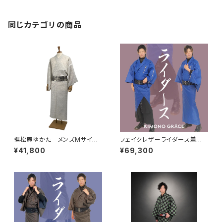
オリジナル
同じカテゴリの商品
撫松庵ゆかた メンズMサイ
フェイクレザーライダース着物N
ズ 染付花 セオアルファ
eo KBlue メンズ
¥41,800
¥69,300