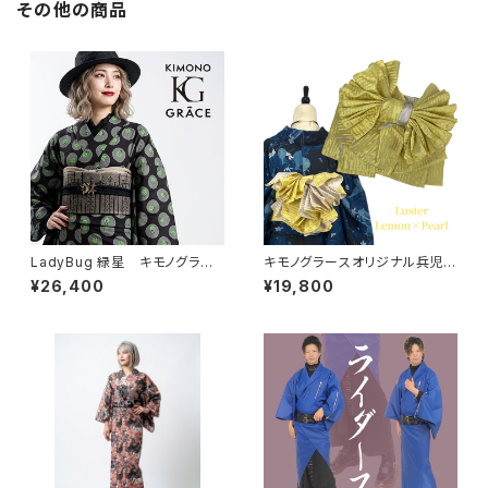
その他の商品
LadyBug 緑星 キモノグラー
キモノグラースオリジナル兵児
ス×ローブジャポニカコラボ浴
帯 Luster（ラスター）レモン×
¥26,400
¥19,800
衣 レディース 綿100％
パール ポリエステル100％