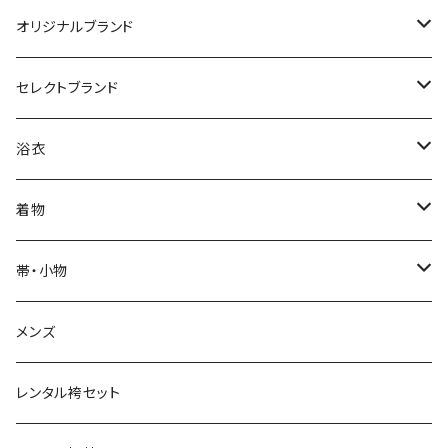
オリジナルブランド
カジュアル着物
セレクトブランド
単衣
浴衣
IKS COLLECTION
浴衣
袷
レディース
帯
JUNKO KOSHINO
レディース浴衣
着物
メンズ
メンズ
名古屋帯
羽織・コート
撫松庵
メンズ浴衣
着物
帯・小物
半巾帯
羽織
単衣
草履・下駄
モダンアンテナ
球団承認カープ浴衣
羽織・コート
帯
メンズ
兵児帯
コート
袷
草履
羽織
名古屋帯
小物
ROBE JAPONICA
サンフレッチェ広島浴衣
小物
レンタル袴セット
角帯
メンズ
メンズ
雪駄
コート
半巾帯