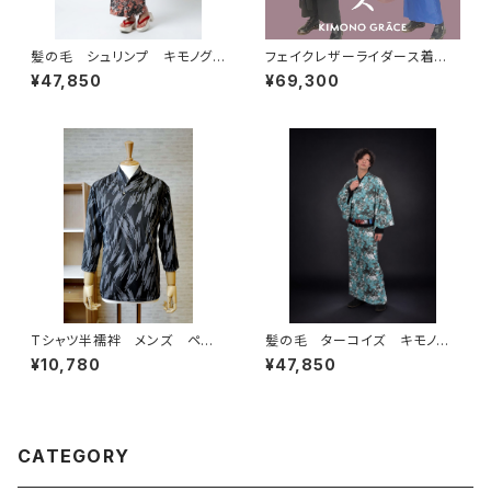
髪の毛 シュリンプ キモノグラ
フェイクレザーライダース着物N
ース×ローブジャポニカコラボ
eo KBlue メンズ
¥47,850
¥69,300
浴衣 レディース 麻100％
Tシャツ半襦袢 メンズ ペイ
髪の毛 ターコイズ キモノグ
ント柄 グレー
ラース×ローブジャポニカコラボ
¥10,780
¥47,850
浴衣 メンズ 麻100％
CATEGORY