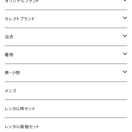
オリジナルブランド
カジュアル着物
セレクトブランド
単衣
浴衣
IKS COLLECTION
浴衣
袷
レディース
帯
JUNKO KOSHINO
レディース浴衣
着物
メンズ
メンズ
名古屋帯
羽織・コート
撫松庵
メンズ浴衣
着物
帯・小物
半巾帯
羽織
単衣
草履・下駄
モダンアンテナ
球団承認カープ浴衣
羽織・コート
帯
メンズ
兵児帯
コート
袷
草履
羽織
名古屋帯
小物
ROBE JAPONICA
サンフレッチェ広島浴衣
小物
レンタル袴セット
角帯
メンズ
メンズ
雪駄
コート
半巾帯
帯揚
帯揚
KIMONOanne.コラボ
井原デニム
浴衣小物
草履・下駄
レンタル振袖セット