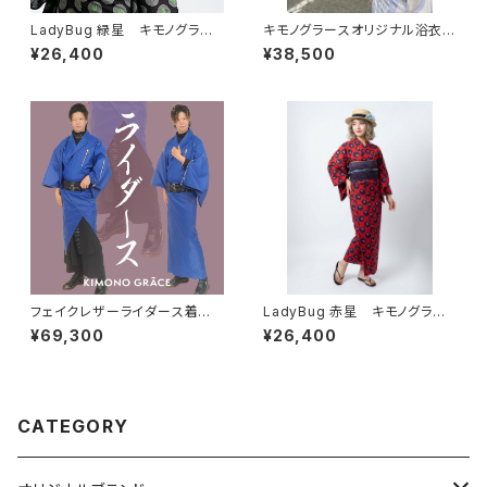
LadyBug 緑星 キモノグラー
キモノグラースオリジナル浴衣
ス×ローブジャポニカコラボ浴
単衣着物 La richesse ライラ
¥26,400
¥38,500
衣 レディース 綿100％
ック ポリエステル（涼美人）
フェイクレザーライダース着物N
LadyBug 赤星 キモノグラー
eo KBlue メンズ
ス×ローブジャポニカコラボ浴
¥69,300
¥26,400
衣 レディース 綿100％
CATEGORY