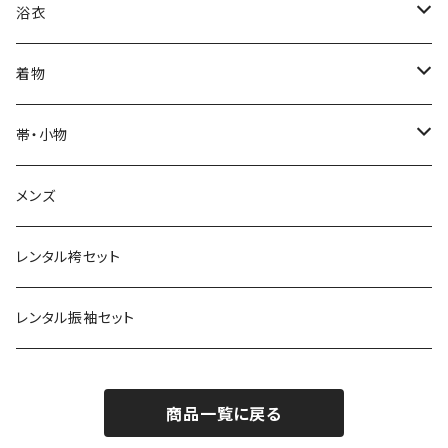
単衣
浴衣
IKS COLLECTION
浴衣
袷
レディース
帯
JUNKO KOSHINO
レディース浴衣
着物
メンズ
メンズ
名古屋帯
羽織・コート
撫松庵
メンズ浴衣
着物
帯・小物
半巾帯
羽織
単衣
草履・下駄
モダンアンテナ
球団承認カープ浴衣
羽織・コート
帯
メンズ
兵児帯
コート
袷
草履
羽織
名古屋帯
小物
ROBE JAPONICA
サンフレッチェ広島浴衣
小物
レンタル袴セット
角帯
メンズ
メンズ
雪駄
コート
半巾帯
帯揚
帯揚
KIMONOanne.コラボ
井原デニム
浴衣小物
草履・下駄
レンタル振袖セット
下駄
メンズ
兵児帯
半衿
半衿
草履
ツモリチサト
商品一覧に戻る
角帯
帯〆
帯〆
下駄
和風館