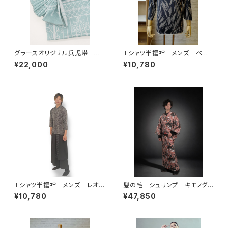
グラースオリジナル兵児帯 ア
Tシャツ半襦袢 メンズ ペイ
イアンフェンス ターコイズ×プ
ント柄 ネイビー
¥22,000
¥10,780
ラチナ ポリエステル100％
Tシャツ半襦袢 メンズ レオパ
髪の毛 シュリンプ キモノグラ
ード グレー
ース×ローブジャポニカコラボ
¥10,780
¥47,850
浴衣 メンズ 麻100％