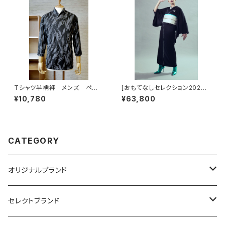
Tシャツ半襦袢 メンズ ペイ
[おもてなしセレクション2024
ント柄 グレー
受賞]KIMONOanne.vol2掲
¥10,780
¥63,800
載 コラボオリジナル リフレク
ターラインジャージ着物 レデ
ィースブラック
CATEGORY
オリジナルブランド
カジュアル着物
セレクトブランド